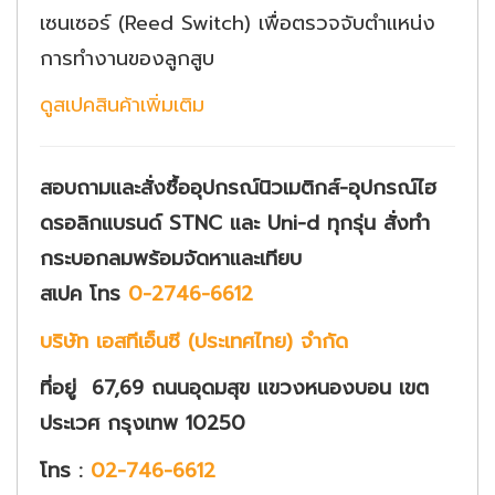
เซนเซอร์ (Reed Switch) เพื่อตรวจจับตำแหน่ง
การทำงานของลูกสูบ
ดูสเปคสินค้าเพิ่มเติม
สอบถามและสั่งซื้อ
อุปกรณ์นิวเมติกส์-อุปกรณ์ไฮ
ดรอลิกแบรนด์ STNC และ Uni-d
ทุกรุ่น สั่งทำ
กระบอกลมพร้อมจัดหาและเทียบ
สเปค โทร
0-2746-6612
บริษัท เอสทีเอ็นซี (ประเทศไทย) จำกัด
ที่อยู่ 67,69 ถนนอุดมสุข แขวงหนองบอน เขต
ประเวศ กรุงเทพ 10250
โทร :
02-746-6612