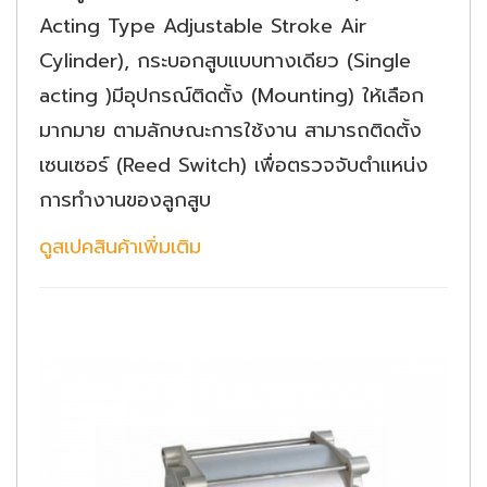
Acting Type Adjustable Stroke Air
Cylinder), กระบอกสูบแบบทางเดียว (Single
acting )มีอุปกรณ์ติดตั้ง (Mounting) ให้เลือก
มากมาย ตามลักษณะการใช้งาน สามารถติดตั้ง
เซนเซอร์ (Reed Switch) เพื่อตรวจจับตำแหน่ง
การทำงานของลูกสูบ
ดูสเปคสินค้าเพิ่มเติม