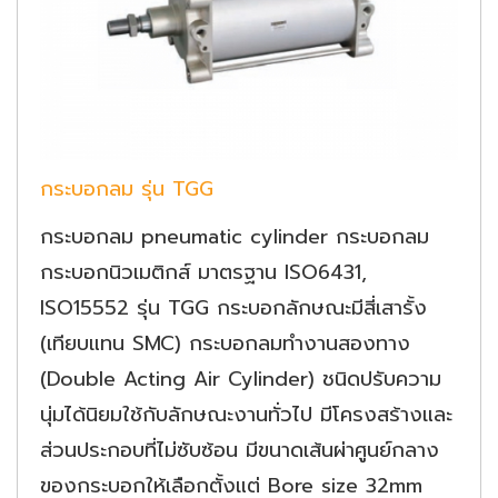
กระบอกลม รุ่น TGG
กระบอกลม pneumatic cylinder กระบอกลม
กระบอกนิวเมติกส์ มาตรฐาน ISO6431,
ISO15552 รุ่น TGG กระบอกลักษณะมีสี่เสารั้ง
(เทียบแทน SMC) กระบอกลมทำงานสองทาง
(Double Acting Air Cylinder) ชนิดปรับความ
นุ่มได้นิยมใช้กับลักษณะงานทั่วไป มีโครงสร้างและ
ส่วนประกอบที่ไม่ซับซ้อน มีขนาดเส้นผ่าศูนย์กลาง
ของกระบอกให้เลือกตั้งแต่ Bore size 32mm