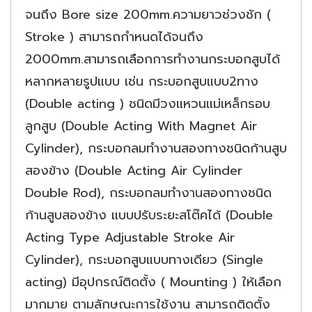
จนถึง Bore size 200mm.ความยาวช่วงชัก (
Stroke ) สามารถกำหนดได้จนถึง
2000mm.สามารถเลือกการทำงานกระบอกสูบได้
หลากหลายรูปแบบ เช่น กระบอกสูบแบบ2ทาง
(Double acting ) ชนิดมีวงแหวนแม่เหล็กรอบ
ลูกสูบ (Double Acting With Magnet Air
Cylinder), กระบอกลมทำงานสองทางชนิดก้านสูบ
สองข้าง (Double Acting Air Cylinder
Double Rod), กระบอกลมทำงานสองทางชนิด
ก้านสูบสองข้าง แบบปรับระยะสโต๊คได้ (Double
Acting Type Adjustable Stroke Air
Cylinder), กระบอกสูบแบบทางเดียว (Single
acting) มีอุปกรณ์ติดตั้ง ( Mounting ) ให้เลือก
มากมาย ตามลักษณะการใช้งาน สามารถติดตั้ง