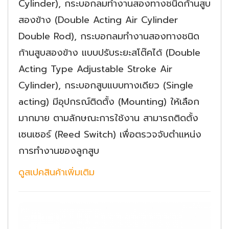
Cylinder), กระบอกลมทำงานสองทางชนิดก้านสูบ
สองข้าง (Double Acting Air Cylinder
Double Rod), กระบอกลมทำงานสองทางชนิด
ก้านสูบสองข้าง แบบปรับระยะสโต๊คได้ (Double
Acting Type Adjustable Stroke Air
Cylinder), กระบอกสูบแบบทางเดียว (Single
acting) มีอุปกรณ์ติดตั้ง (Mounting) ให้เลือก
มากมาย ตามลักษณะการใช้งาน สามารถติดตั้ง
เซนเซอร์ (Reed Switch) เพื่อตรวจจับตำแหน่ง
การทำงานของลูกสูบ
ดูสเปคสินค้าเพิ่มเติม